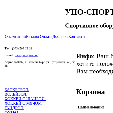
УНО-СПОР
Спортивное обор
О компании
Каталог
Оплата
Доставка
Контакты
Тел.:
(343) 290-72-32
Инфо
: Ваш 
E-mail:
uno-sport@mail.ru
хотите полож
Адрес:
620102, г. Екатеринбург, ул. Гурзуфская, 48, оф.
16
Вам необход
БАСКЕТБОЛ.
Корзина
ВОЛЕЙБОЛ.
ХОККЕЙ С ШАЙБОЙ.
ХОККЕЙ С МЯЧОМ.
Наименование
ГАНДБОЛ.
ФУТБОЛ.