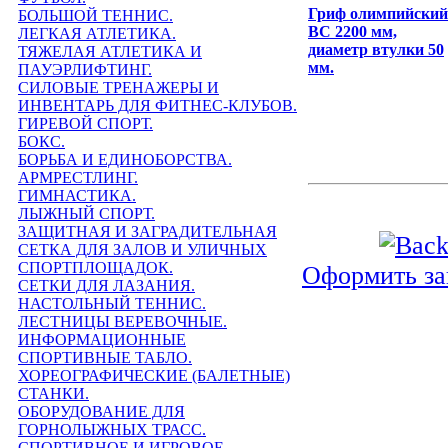
Гриф олимпийский
БОЛЬШОЙ ТЕННИС.
ВС 2200 мм,
ЛЕГКАЯ АТЛЕТИКА.
диаметр втулки 50
ТЯЖЕЛАЯ АТЛЕТИКА И
мм.
ПАУЭРЛИФТИНГ.
СИЛОВЫЕ ТРЕНАЖЕРЫ И
ИНВЕНТАРЬ ДЛЯ ФИТНЕС-КЛУБОВ.
ГИРЕВОЙ СПОРТ.
БОКС.
БОРЬБА И ЕДИНОБОРСТВА.
АРМРЕСТЛИНГ.
ГИМНАСТИКА.
ЛЫЖНЫЙ СПОРТ.
ЗАЩИТНАЯ И ЗАГРАДИТЕЛЬНАЯ
СЕТКА ДЛЯ ЗАЛОВ И УЛИЧНЫХ
СПОРТПЛОЩАДОК.
Оформить за
СЕТКИ ДЛЯ ЛАЗАНИЯ.
НАСТОЛЬНЫЙ ТЕННИС.
ЛЕСТНИЦЫ ВЕРЕВОЧНЫЕ.
ИНФОРМАЦИОННЫЕ
СПОРТИВНЫЕ ТАБЛО.
ХОРЕОГРАФИЧЕСКИЕ (БАЛЕТНЫЕ)
СТАНКИ.
ОБОРУДОВАНИЕ ДЛЯ
ГОРНОЛЫЖНЫХ ТРАСС.
СПОРТИВНОЕ И ИГРОВОЕ