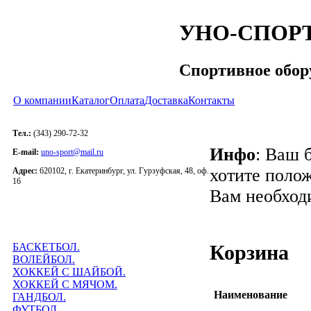
УНО-СПОР
Спортивное обор
О компании
Каталог
Оплата
Доставка
Контакты
Тел.:
(343) 290-72-32
Инфо
: Ваш 
E-mail:
uno-sport@mail.ru
хотите полож
Адрес:
620102, г. Екатеринбург, ул. Гурзуфская, 48, оф.
16
Вам необход
БАСКЕТБОЛ.
Корзина
ВОЛЕЙБОЛ.
ХОККЕЙ С ШАЙБОЙ.
ХОККЕЙ С МЯЧОМ.
Наименование
ГАНДБОЛ.
ФУТБОЛ.