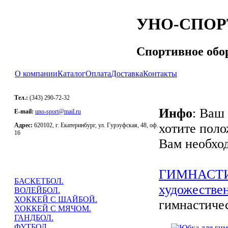
УНО-СПОР
Спортивное обо
О компании
Каталог
Оплата
Доставка
Контакты
Тел.:
(343) 290-72-32
Инфо
: Ваш
E-mail:
uno-sport@mail.ru
хотите поло
Адрес:
620102, г. Екатеринбург, ул. Гурзуфская, 48, оф.
16
Вам необход
ГИМНАСТ
БАСКЕТБОЛ.
художестве
ВОЛЕЙБОЛ.
ХОККЕЙ С ШАЙБОЙ.
гимнастичес
ХОККЕЙ С МЯЧОМ.
ГАНДБОЛ.
ФУТБОЛ.