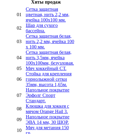
Хиты продаж
Сетка защитная
01
цветная, нить 2,2 мм,
ячейка 100х100 мм.
Шар для сухого
02
бассейна.
Сетка защитная белая,
03
нить 2,2 мм, ячейка 100
х 100 мм.
Сетка защитная белая,
04
нить 3,5мм, ячейка
100х100мм, безузловая.
05
Мяч хоккейный СТ.
Стойка для крепления
06
горнолыжной сетки
35мм, высота 1,65м.
Напольное покрытие
07
Эрфолг Спорт
Стандарт.
Клюшка для хоккея с
08
мячом Orange Hail 3.
Напольное покрытие
09
ЭВА 14 мм, 30 ШОР.
Мяч для метания 150
10
гр.