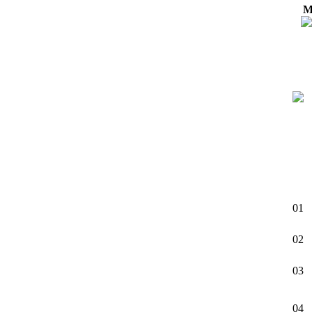
М
01
02
03
04