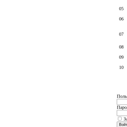
05
06
07
08
09
10
Поль
Паро
З