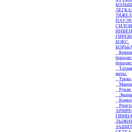
БОЛЬШ
ЛЕГКА
ТЯЖЕЛ
ПАУЭР
СИЛОВ
ИНВЕН
ГИРЕВ
БОКС.
БОРЬБ
Ковры 
борцовс
борцовс
Татами,
маты.
Трико 
Манеке
Рукав 
Экипиро
Кимоно 
Ринги 
АРМРЕ
ГИМНА
ЛЫЖНЫ
ЗАЩИТ
СЕТКА