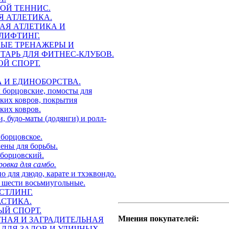
ОЙ ТЕННИС.
Я АТЛЕТИКА.
АЯ АТЛЕТИКА И
ЛИФТИНГ.
ЫЕ ТРЕНАЖЕРЫ И
ТАРЬ ДЛЯ ФИТНЕС-КЛУБОВ.
ОЙ СПОРТ.
А И ЕДИНОБОРСТВА.
борцовские, помосты для
ких ковров, покрытия
ких ковров.
 будо-маты (додянги) и ролл-
борцовское.
ны для борьбы.
борцовский.
вка для самбо.
для дзюдо, карате и тхэквондо.
шести восьмиугольные.
СТЛИНГ.
СТИКА.
Й СПОРТ.
Мнения покупателей:
НАЯ И ЗАГРАДИТЕЛЬНАЯ
 ДЛЯ ЗАЛОВ И УЛИЧНЫХ