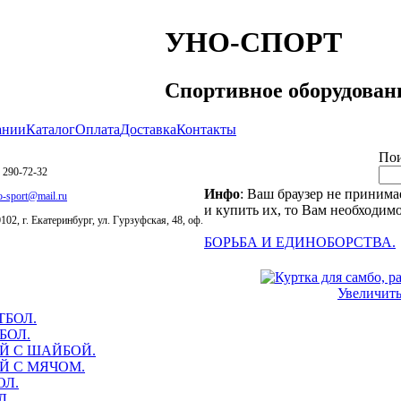
УНО-СПОРТ
Спортивное оборудован
ании
Каталог
Оплата
Доставка
Контакты
По
 290-72-32
Инфо
: Ваш браузер не принима
o-sport@mail.ru
и купить их, то Вам необходимо
102, г. Екатеринбург, ул. Гурзуфская, 48, оф.
БОРЬБА И ЕДИНОБОРСТВА.
Увеличит
ТБОЛ.
БОЛ.
Й С ШАЙБОЙ.
Й С МЯЧОМ.
ОЛ.
Л.