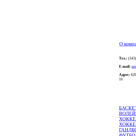
О комп
Тел.:
(343)
E-mail:
un
Адрес:
620
16
БАСКЕ
ВОЛЕЙ
ХОККЕ
ХОККЕ
ГАНДБ
ФУТБО