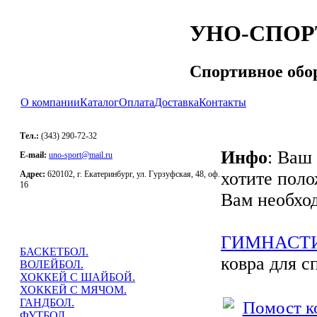
УНО-СПОР
Спортивное обо
О компании
Каталог
Оплата
Доставка
Контакты
Тел.:
(343) 290-72-32
Инфо
: Ваш
E-mail:
uno-sport@mail.ru
хотите поло
Адрес:
620102, г. Екатеринбург, ул. Гурзуфская, 48, оф.
16
Вам необход
ГИМНАСТ
БАСКЕТБОЛ.
ковра для с
ВОЛЕЙБОЛ.
ХОККЕЙ С ШАЙБОЙ.
ХОККЕЙ С МЯЧОМ.
ГАНДБОЛ.
ФУТБОЛ.