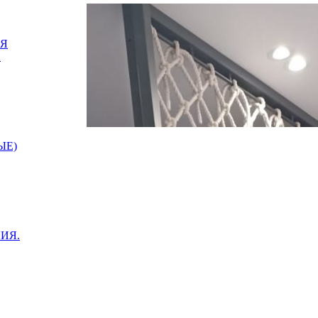
АЯ
Х
ЫЕ)
ИЯ.