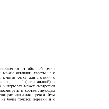
личающегося от обычной сетки
ии можно оставлять хвосты не с
я купить сетку для лазания с
, капроновой (полиамидной) и
х интерьерах может смотреться
осмотреть в соответствующем
етки расчитана для веревки 10мм
 из более толстой веревки и с