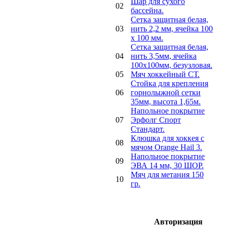
Шар для сухого
02
бассейна.
Сетка защитная белая,
03
нить 2,2 мм, ячейка 100
х 100 мм.
Сетка защитная белая,
04
нить 3,5мм, ячейка
100х100мм, безузловая.
05
Мяч хоккейный СТ.
Стойка для крепления
06
горнолыжной сетки
35мм, высота 1,65м.
Напольное покрытие
07
Эрфолг Спорт
Стандарт.
Клюшка для хоккея с
08
мячом Orange Hail 3.
Напольное покрытие
09
ЭВА 14 мм, 30 ШОР.
Мяч для метания 150
10
гр.
Авторизация